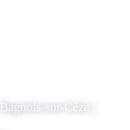
Bagnols-sur-Cèze |