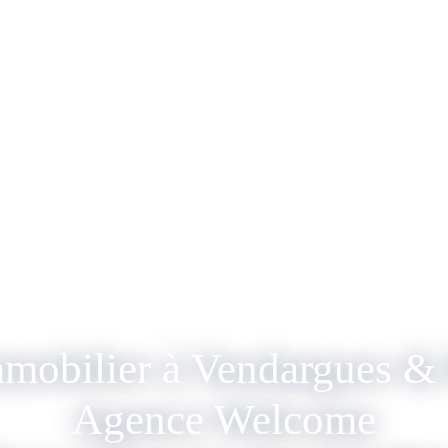
mmobilier à Vendargues & 
Agence Welcome