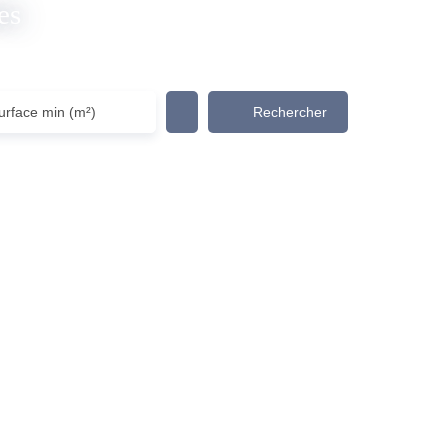
es
Rechercher
urface min (m²)