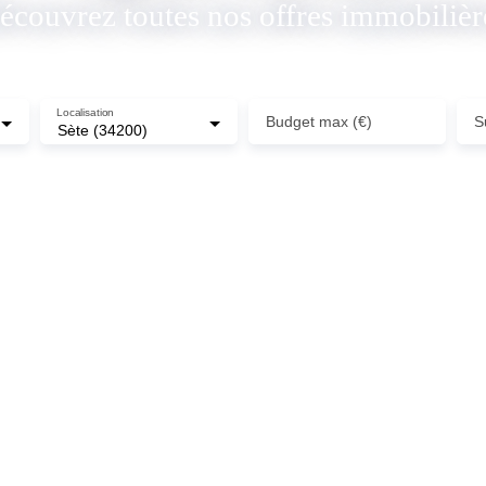
écouvrez toutes nos offres immobilièr
Localisation
Budget max (€)
S
Sète (34200)