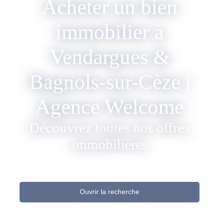
Acheter un bien
immobilier à
Vendargues &
Bagnols-sur-Cèze |
Agence Welcome
Découvrez toutes nos offres
immobilières
Ouvrir la recherche