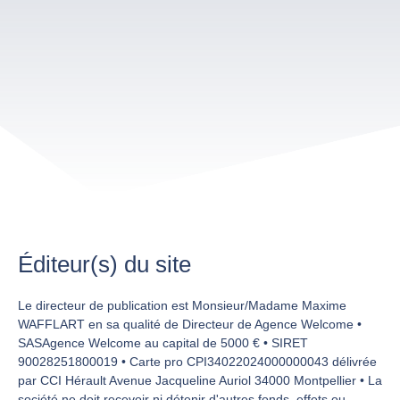
Éditeur(s) du site
Le directeur de publication est Monsieur/Madame Maxime
WAFFLART en sa qualité de Directeur de Agence Welcome •
SASAgence Welcome au capital de 5000 € • SIRET
90028251800019 • Carte pro CPI34022024000000043 délivrée
par CCI Hérault Avenue Jacqueline Auriol 34000 Montpellier • La
société ne doit recevoir ni détenir d'autres fonds, effets ou