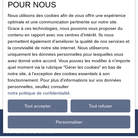
POUR NOUS
La responsabilité de l’éditeur du site ne pourra être engagée en
Nous utilisons des cookies afin de vous offrir une expérience
cas de force majeure ou de faits indépendants de sa volonté.
optimale et une communication pertinente sur notre site.
Grace à ces technologies, nous pouvons vous proposer du
Modifications des mentions légales
contenu en rapport avec vos centres d'intérêt. Ils nous
permettent également d'améliorer la qualité de nos services et
L’éditeur se réserve le droit de modifier, librement et à tout
la convivialité de notre site internet. Nous utiliserons
moment, les mentions légales du site. L’utilisation du site
uniquement les données personnelles pour lesquelles vous
constitue l’acceptation des mentions légales en vigueur.
avez donné votre accord. Vous pouvez les modifier à n'importe
quel moment via la rubrique ″Gérer les cookies″ en bas de
Loi applicable
notre site, à l'exception des cookies essentiels à son
fonctionnement. Pour plus d'informations sur vos données
personnelles, veuillez consulter
Le site agence-welcome.fr est régi par la loi française.
notre politique de confidentialité
.
Tout accepter
Tout refuser
Personnaliser
Je recherche un bien