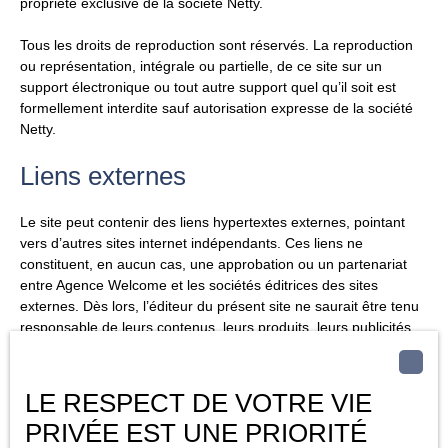
propriété exclusive de la société Netty.
Tous les droits de reproduction sont réservés. La reproduction
ou représentation, intégrale ou partielle, de ce site sur un
support électronique ou tout autre support quel qu’il soit est
formellement interdite sauf autorisation expresse de la société
Netty.
Liens externes
Le site peut contenir des liens hypertextes externes, pointant
vers d’autres sites internet indépendants. Ces liens ne
constituent, en aucun cas, une approbation ou un partenariat
entre Agence Welcome et les sociétés éditrices des sites
externes. Dès lors, l’éditeur du présent site ne saurait être tenu
responsable de leurs contenus, leurs produits, leurs publicités
ou tous éléments ou services présentés. En outre, l’éditeur du
présent site ne garantit pas la qualité permanente et continue
du contenu de ces sites.
LE RESPECT DE VOTRE VIE
PRIVÉE EST UNE PRIORITÉ
Force majeure