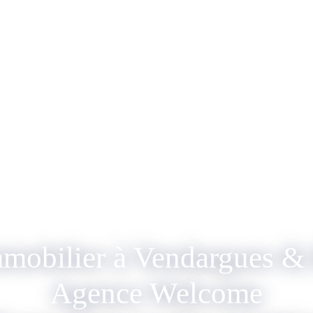
mmobilier à Vendargues & 
Agence Welcome