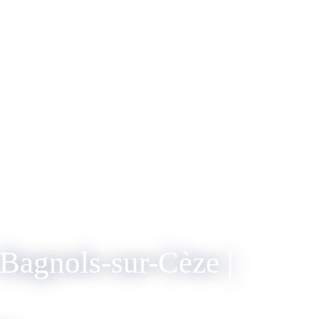
Bagnols-sur-Cèze |