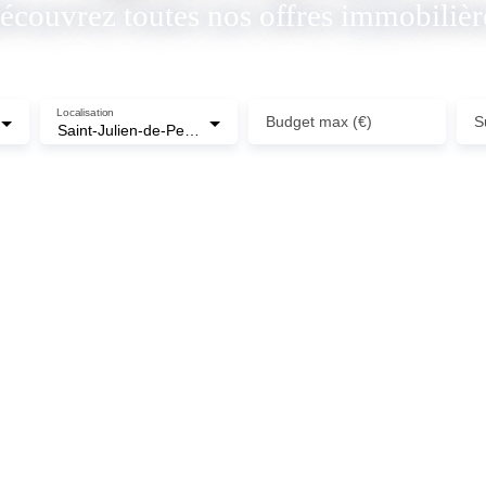
écouvrez toutes nos offres immobilièr
Localisation
Budget max (€)
S
Saint-Julien-de-Peyrolas (30760)