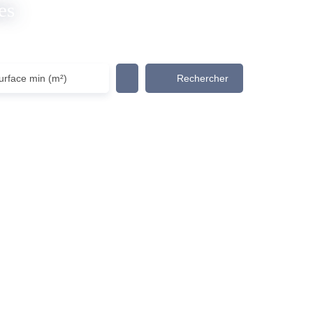
es
Rechercher
urface min (m²)