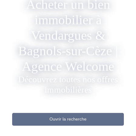
Acheter un bien
immobilier à
Vendargues &
Bagnols-sur-Cèze |
Agence Welcome
Découvrez toutes nos offres
immobilières
Ouvrir la recherche