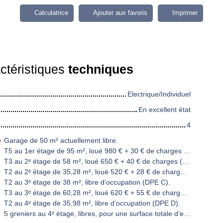
Calculatrice
Ajouter aux favoris
Imprimer
ctéristiques
techniques
Electrique/Individuel
En excellent état
4
e
Garage de 50 m² actuellement libre.
T5 au 1er étage de 95 m², loué 980 € + 30 € de charges (DPE C).
T3 au 2ᵉ étage de 58 m², loué 650 € + 40 € de charges (DPE C).
T2 au 2ᵉ étage de 35,28 m², loué 520 € + 28 € de charges (DPE C).
T2 au 3ᵉ étage de 38 m², libre d’occupation (DPE C).
T3 au 3ᵉ étage de 60,28 m², loué 620 € + 55 € de charges (DPE C).
T2 au 4ᵉ étage de 35,98 m², libre d’occupation (DPE D).
5 greniers au 4ᵉ étage, libres, pour une surface totale d’environ 60 m², offrant un potentiel d’exploitation ou de stockage supplémentaire.