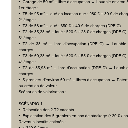
Garage de 50 m² – libre d’occupation → Louable environ 
1er étage :
T5 de 95 m² – loué en location nue : 980 € + 30 € de cha
2ᵉ étage :
T3 de 58 m² – loué : 650 € + 40 € de charges (DPE C)
T2 de 35,28 m² – loué : 520 € + 28 € de charges (DPE C)
3ᵉ étage :
T2 de 38 m² – libre d’occupation (DPE C) → Louable
charges
T3 de 60,28 m² – loué : 620 € + 55 € de charges (DPE C)
4ᵉ étage :
T2 de 35,98 m² – libre d’occupation (DPE D) → Louabl
charges
5 greniers d’environ 60 m² – libres d’occupation → Potenti
ou création de valeur
Scénarios de valorisation :
SCÉNARIO 1
Relocation des 2 T2 vacants
Exploitation des 5 greniers en box de stockage (~20 € / bo
Revenus locatifs estimés :
4 240 € / mois