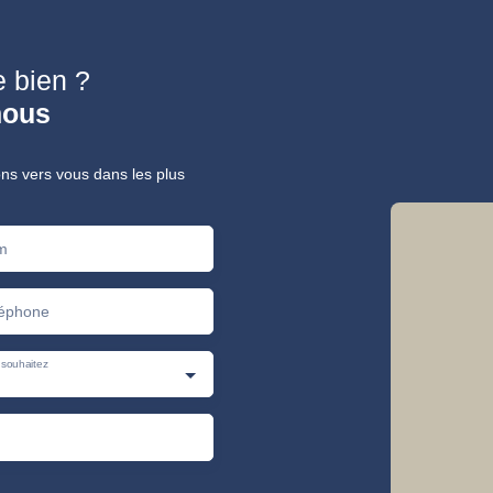
e bien ?
nous
ons vers vous dans les plus
m
éphone
souhaitez