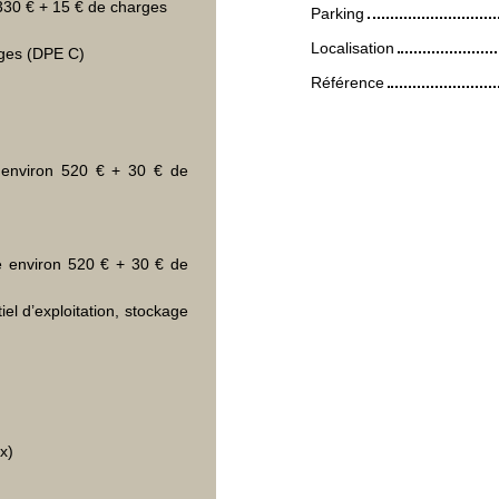
330 € + 15 € de charges
Parking
Localisation
rges (DPE C)
Référence
 environ 520 € + 30 € de
e environ 520 € + 30 € de
el d’exploitation, stockage
x)