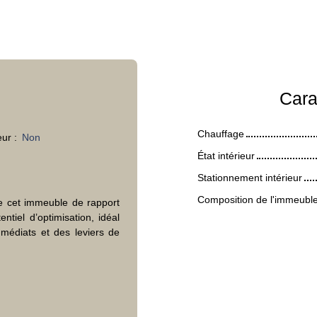
Cara
Chauffage
eur
:
Non
État intérieur
Stationnement intérieur
Composition de l'immeubl
se cet immeuble de rapport
entiel d’optimisation, idéal
mmédiats et des leviers de