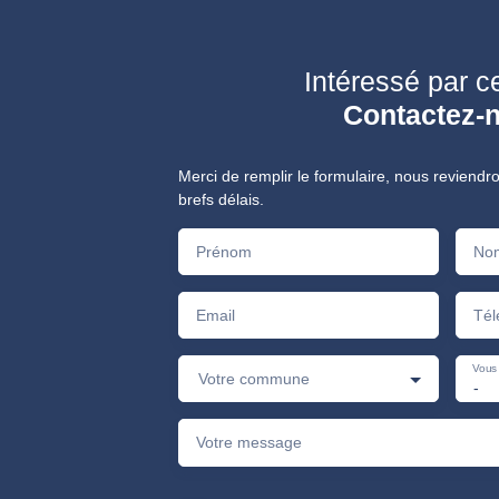
Intéressé par c
Contactez-
Merci de remplir le formulaire, nous reviendr
brefs délais.
Prénom
No
Email
Tél
Vous 
Votre commune
-
Votre message