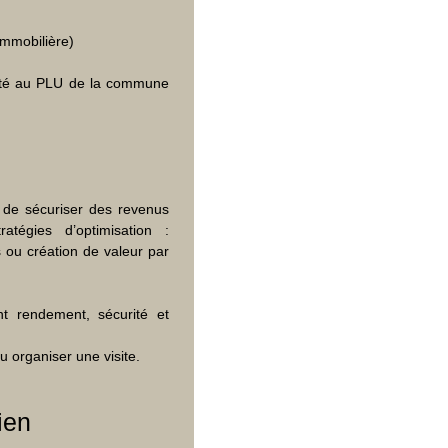
mmobilière)
mité au PLU de la commune
 de sécuriser des revenus
atégies d’optimisation :
s ou création de valeur par
nt rendement, sécurité et
 organiser une visite.
ien