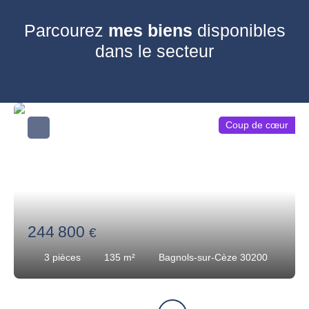
Parcourez
mes biens
disponibles
dans le secteur
Coup de cœur
244 800
€
3
pièces
135
m²
Bagnols-sur-Cèze 30200