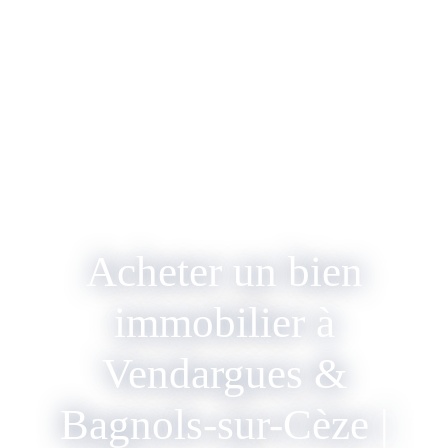
Acheter un bien
immobilier à
Vendargues &
Bagnols-sur-Cèze |