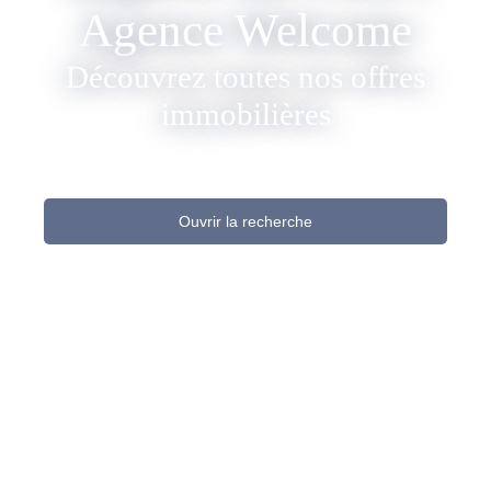
Agence Welcome
Découvrez toutes nos offres
immobilières
Ouvrir la recherche
Type d'offre
Vente
Type de bien
Maison
Localisation
Saint-Paulet-de-Caisson (30130)
Budget max (€)