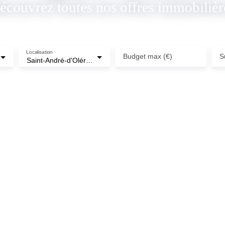
écouvrez toutes nos offres immobilièr
Localisation
Budget max (€)
S
Saint-André-d'Olérargues (30330)