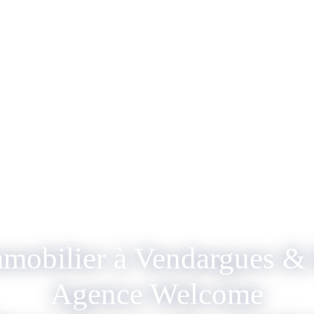
mmobilier à Vendargues & 
Agence Welcome