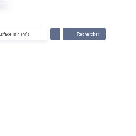
es
Rechercher
urface min (m²)