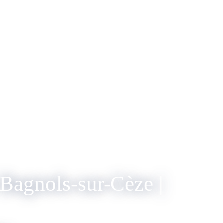
Bagnols-sur-Cèze |