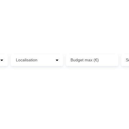
uvrez la porte de vos rêv
Localisation
Budget max (€)
S