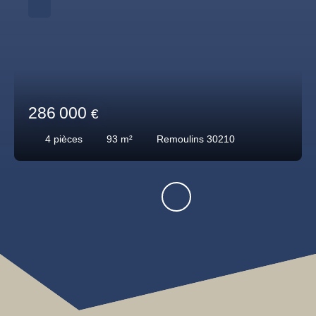
286 000
€
4
pièces
93
m²
Remoulins 30210