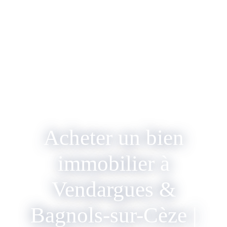
Acheter un bien
immobilier à
Vendargues &
Bagnols-sur-Cèze |