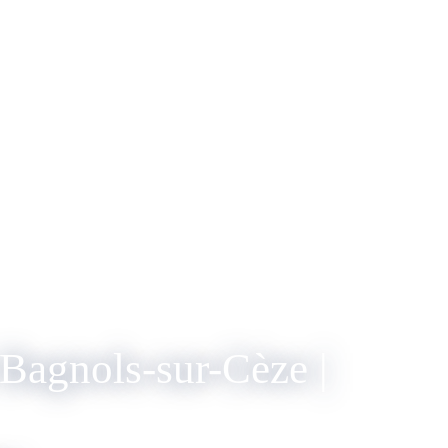
Bagnols-sur-Cèze |