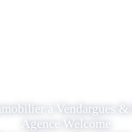
mmobilier à Vendargues & 
Agence Welcome