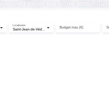
écouvrez toutes nos offres immobilièr
Localisation
Budget max (€)
S
Saint-Jean-de-Védas (34430)