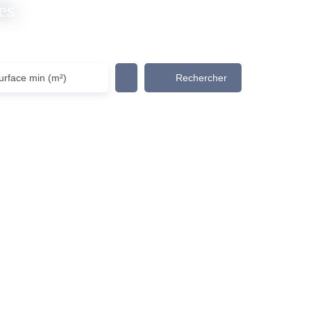
es
Rechercher
urface min (m²)