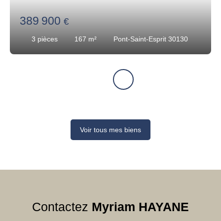
389 900
€
3
pièces
167
m²
Pont-Saint-Esprit 30130
Voir tous mes biens
Contactez
Myriam HAYANE